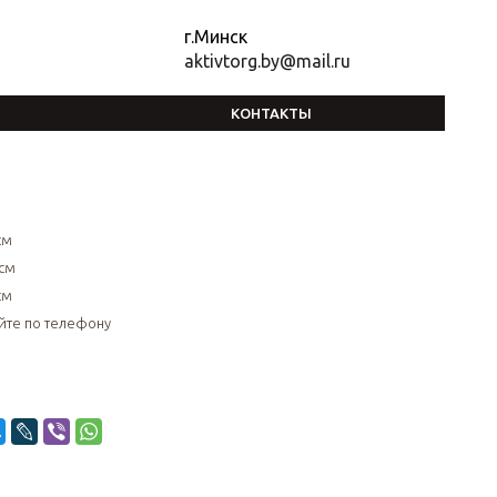
г.Минск
aktivtorg.by@mail.ru
КОНТАКТЫ
см
см
см
йте по телефону