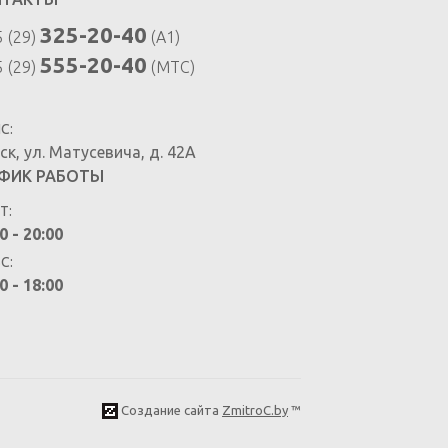
325-20-40
 (29)
(A1)
555-20-40
 (29)
(MTC)
С:
ск
,
ул. Матусевича, д. 42А
ФИК РАБОТЫ
Т:
0 - 20:00
ВС:
0 - 18:00
Создание сайта
ZmitroC.by
™