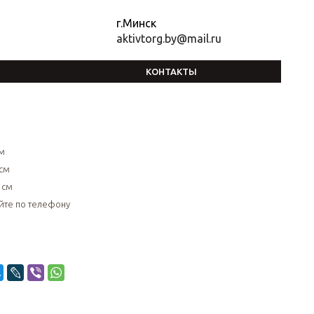
г.Минск
aktivtorg.by@mail.ru
КОНТАКТЫ
см
см
 см
йте по телефону